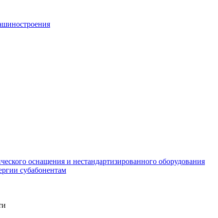
машиностроения
ического оснащения и нестандартизированного оборудования
ергии субабонентам
ти