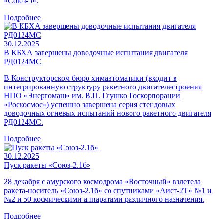
«Союз-5».
Подробнее
30.12.2025
В КБХА завершены доводочные испытания двигателя
РД0124МС
В Конструкторском бюро химавтоматики (входит в
интегрированную структуру ракетного двигателестроения
НПО «Энергомаш» им. В.П. Глушко Госкорпорации
«Роскосмос») успешно завершена серия стендовых
доводочных огневых испытаний нового ракетного двигателя
РД0124МС.
Подробнее
30.12.2025
Пуск ракеты «Союз-2.1б»
28 декабря с амурского космодрома «Восточный» взлетела
ракета-носитель «Союз‑2.1б» со спутниками «Аист-2Т» №1 и
№2 и 50 космическими аппаратами различного назначения.
Подробнее