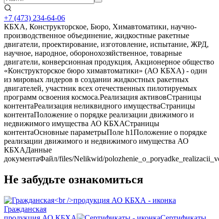
+7 (473)
234-64-06
КБХА, Конструкторское, Бюро, Химавтоматики, научно-
производственное объединение, жидкостные ракетные
двигатели, проектирование, изготовление, испытание, ЖРД,
научное, народное, оборонохозяйственное, товарные
двигатели, конверсионная продукция, Акционерное общество
«Конструкторское бюро химавтоматики» (АО КБХА) - один
из мировых лидеров в создании жидкостных ракетных
двигателей, участник всех отечественных пилотируемых
программ освоения космоса.Реализация активовСтраницы
контентаРеализация неликвидного имуществаСтраницы
контентаПоложение о порядке реализации движимого и
недвижимого имущества АО КБХАСтраницы
контентаОсновные параметрыПоле h1Положение о порядке
реализации движимого и недвижимого имущества АО
КБХАДанные
документаФайл/files/Nelikwid/polozhenie_o_poryadke_realizacii_v
Не забудьте ознакомиться
Гражданская
продукция АО КБХА
Сертификаты